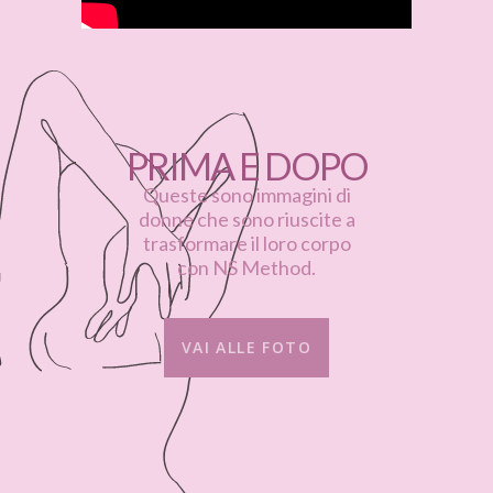
PRIMA E DOPO
Queste sono immagini di
donne che sono riuscite a
trasformare il loro corpo
con NS Method.
VAI ALLE FOTO