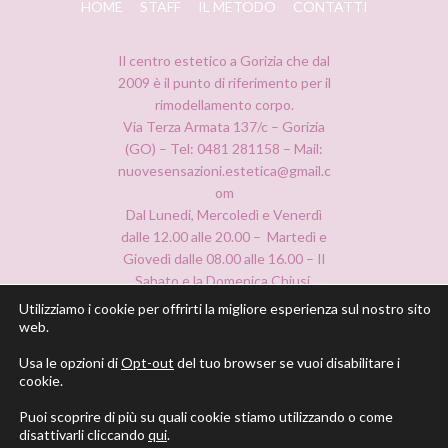
HOME
STAFF
IL METODO
CONTATTI
Il centro estetico a Gorizia che dal
2009 è il punto di riferimento per il
rimodellamento corpo.
Via Terza Armata 137/c – Gorizia
(GO) – Tel: 0481 281158 – Mail:
nuovesensazioni.estetica@gmail.c
om
Dal Lunedi, Mercoledì e Venerdì
dalle 12.00 alle 20.00 – Martedì e
Giovedì dalle 08.00 alle 16.00 – Il
Sabato e la Domenica Chiusi.
Utilizziamo i cookie per offrirti la migliore esperienza sul nostro sito
web.
Usa le opzioni di
Opt-out
del tuo browser se vuoi disabilitare i
cookie.
Puoi scoprire di più su quali cookie stiamo utilizzando o come
disattivarli cliccando
qui
.
© 2021 Copyright Nuove Sensazioni S.r.l. – P.I. 01185610316 –
Privacy Policy
–