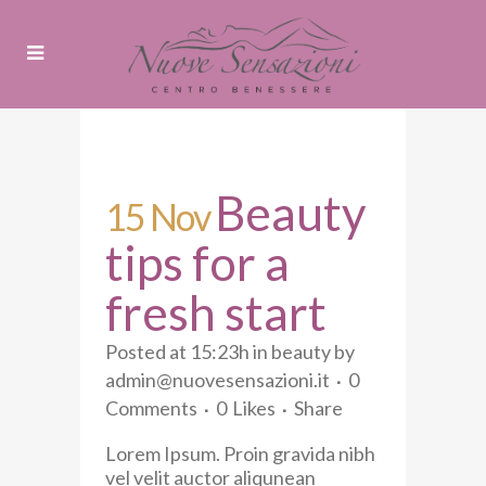
Beauty
15 Nov
tips for a
fresh start
Posted at 15:23h
in
beauty
by
admin@nuovesensazioni.it
0
Comments
0
Likes
Share
Lorem Ipsum. Proin gravida nibh
vel velit auctor aliqunean