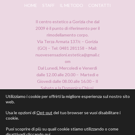
HOME
STAFF
IL METODO
CONTATTI
Il centro estetico a Gorizia che dal
2009 è il punto di riferimento per il
rimodellamento corpo.
Via Terza Armata 137/c – Gorizia
(GO) – Tel: 0481 281158 – Mail:
nuovesensazioni.estetica@gmail.c
om
Dal Lunedi, Mercoledì e Venerdì
dalle 12.00 alle 20.00 – Martedì e
Giovedì dalle 08.00 alle 16.00 – Il
Sabato e la Domenica Chiusi.
Utilizziamo i cookie per offrirti la migliore esperienza sul nostro sito
web.
Usa le opzioni di
Opt-out
del tuo browser se vuoi disabilitare i
cookie.
Puoi scoprire di più su quali cookie stiamo utilizzando o come
disattivarli cliccando
qui
.